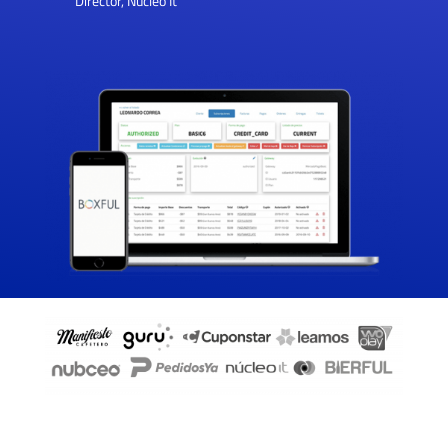
Director
,
Nucleo It